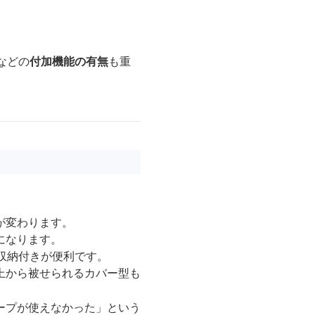
などの
付加機能の有無
も重
が変わります。
になります。
収納付きが便利です。
上から被せられるカバー型も
ープが使えなかった」という