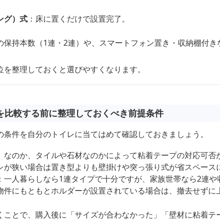
ング）式
：床に置くだけで設置完了。
の保持本数（1連・2連）や、スマートフォン置き・収納棚付き
位を整理しておくと選びやすくなります。
を比較する前に整理しておくべき前提条件
の条件を自分のトイレに当てはめて確認しておきましょう。
）なのか、タイルや石材なのかによって粘着テープの対応可否
レが狭い場合は置き型よりも壁掛けや突っ張り式が省スペース
：一人暮らしなら1連タイプで十分ですが、家族世帯なら2連や
物件にもともとホルダーが設置されている場合は、撤去せずに
くことで、購入後に「サイズが合わなかった」「壁材に粘着テ