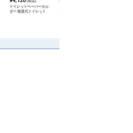
¥
4,120
¥
3,420
¥
2,240
(税込)
(税込)
(税込
トイレットペーパーホル
トイレットペーパーホル
多機能壁掛け収
ダー 吸盤式トイレット
ダー 透明収納付き吸盤
イレットペーパ
ペーパーホルダー棚付き
式トイレットペーパーホ
ー
収納
ルダー