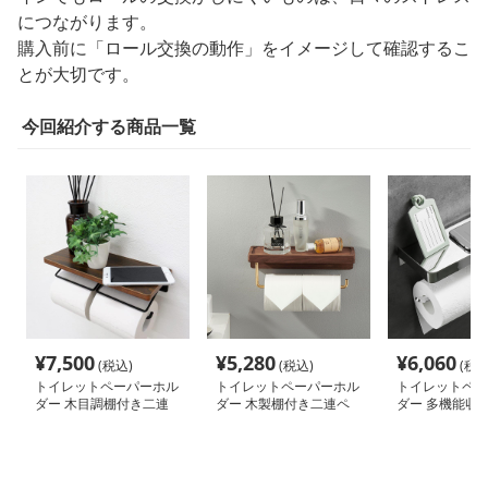
につながります。
購入前に「ロール交換の動作」をイメージして確認するこ
とが大切です。
今回紹介する商品一覧
¥
7,500
¥
5,280
¥
6,060
(税込)
(税込)
(税込
トイレットペーパーホル
トイレットペーパーホル
トイレットペー
ダー 木目調棚付き二連
ダー 木製棚付き二連ペ
ダー 多機能収
トイレットペーパーホル
ーパーホルダー
連ペーパーホル
ダー