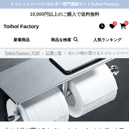
トイレットペーパーホルダー
専門通販サイト
Toihol Factory
10,000
円以上のご購入で送料無料
0
0
Toihol Factory
新着商品
商品を検索
人気ランキング
Toihol Factory TOP
›
記事一覧
›
台に小物が置けるトイレットペー