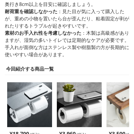
奥行き8cm以上を目安に確認しましょう。
耐荷重を確認しなかった
：見た目が気に入って購入した
が、重めの小物を置いたら台が歪んだり、粘着固定が剥が
れたりするトラブルが起きやすいです。
素材のお手入れ性を考慮しなかった
：木製は高級感があり
ますが、湿気の多いトイレでは定期的なケアが必要です。
手入れが面倒な方はステンレス製や樹脂製の方が長期的に
使いやすい場合があります。
今回紹介する商品一覧
¥
18,700
¥
3,960
¥
3,500