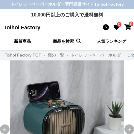
トイレットペーパーホルダー
専門通販サイト
Toihol Factory
10,000
円以上のご購入で送料無料
0
0
Toihol Factory
新着商品
商品を検索
人気ランキング
Toihol Factory TOP
›
棚の一覧
›
トイレットペーパーホルダー モ
Previous slide
Ne