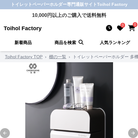
トイレットペーパーホルダー
専門通販サイト
Toihol Factory
10,000
円以上のご購入で送料無料
0
0
Toihol Factory
新着商品
商品を検索
人気ランキング
Toihol Factory TOP
›
棚の一覧
›
トイレットペーパーホルダー 多
Previous slide
Ne