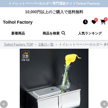
トイレットペーパーホルダー
専門通販サイト
Toihol Factory
10,000
円以上のご購入で送料無料
0
0
Toihol Factory
新着商品
商品を検索
人気ランキング
Toihol Factory TOP
›
2連の一覧
›
トイレットペーパーホルダー 
Previous slide
Ne