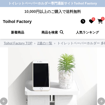
トイレットペーパーホルダー
専門通販サイト
Toihol Factory
10,000
円以上のご購入で送料無料
0
0
Toihol Factory
新着商品
商品を検索
人気ランキング
Toihol Factory TOP
›
2連の一覧
›
トイレットペーパーホルダー 多
Previous slide
Ne