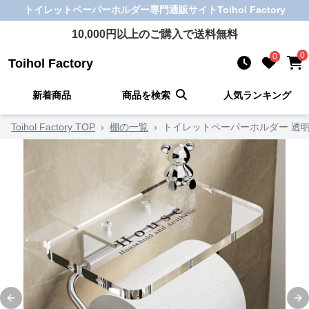
トイレットペーパーホルダー
専門通販サイト
Toihol Factory
10,000
円以上のご購入で送料無料
0
0
Toihol Factory
新着商品
商品を検索
人気ランキング
Toihol Factory TOP
›
棚の一覧
›
トイレットペーパーホルダー 透
Previous slide
Ne