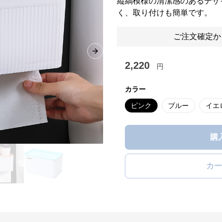
縦縞模様の清潔感のあるデザ
く、取り付けも簡単です。
ご注文確定か
Next slide
2,220
円
カラー
ピンク
ブルー
イエ
購
カー