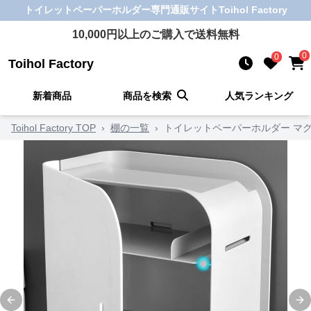
トイレットペーパーホルダー
専門通販サイト
Toihol Factory
10,000
円以上のご購入で送料無料
0
0
Toihol Factory
新着商品
商品を検索
人気ランキング
Toihol Factory TOP
›
棚の一覧
›
トイレットペーパーホルダー マ
Previous slide
Ne