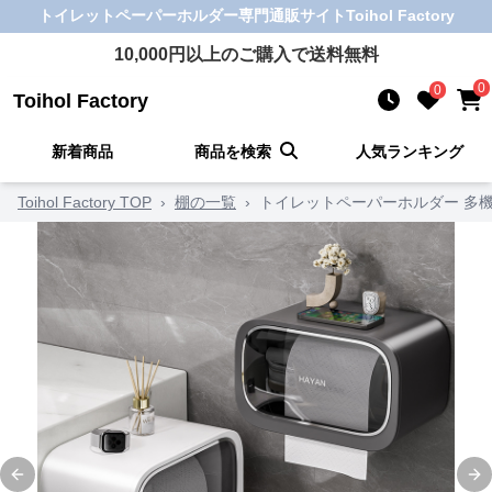
トイレットペーパーホルダー
専門通販サイト
Toihol Factory
10,000
円以上のご購入で送料無料
0
0
Toihol Factory
新着商品
商品を検索
人気ランキング
Toihol Factory TOP
›
棚の一覧
›
トイレットペーパーホルダー 多
Previous slide
Ne