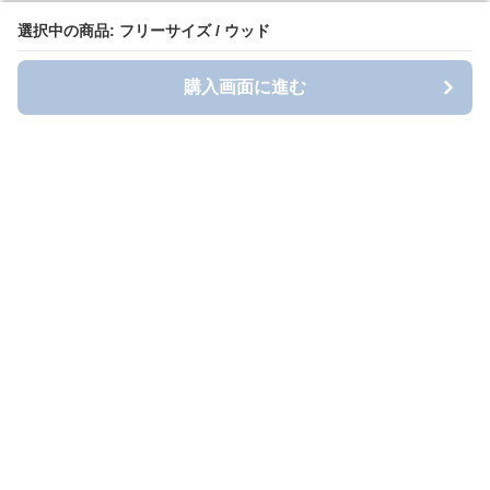
選択中の商品: フリーサイズ / ウッド
選択中の商品: フリーサイズ / ウッド
購入画面に進む
購入画面に進む
Toihol Factory
について
会社概要
利用規約