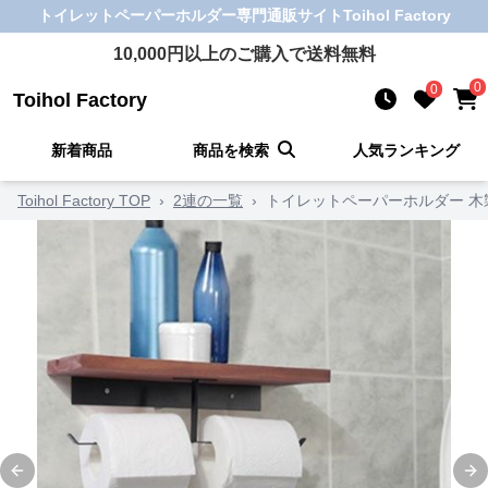
トイレットペーパーホルダー
専門通販サイト
Toihol Factory
10,000
円以上のご購入で送料無料
0
0
Toihol Factory
新着商品
商品を検索
人気ランキング
Toihol Factory TOP
›
2連の一覧
›
トイレットペーパーホルダー 木
Previous slide
Ne