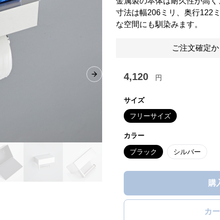
金属製の本体は耐久性が高く
寸法は幅206ミリ、奥行12
な空間にも馴染みます。
ご注文確定か
4,120
円
Next slide
サイズ
フリーサイズ
カラー
ブラック
シルバー
購
カー