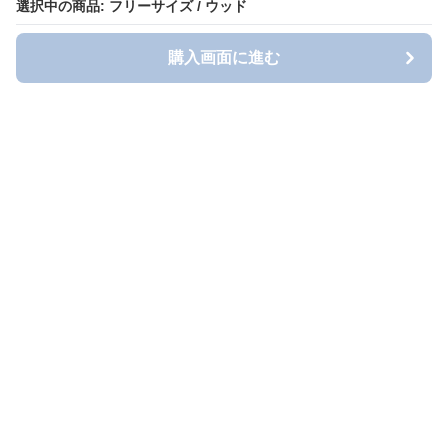
選択中の商品: フリーサイズ / ウッド
選択中の商品: フリーサイズ / ウッド
購入画面に進む
購入画面に進む
Toihol Factory
について
会社概要
利用規約