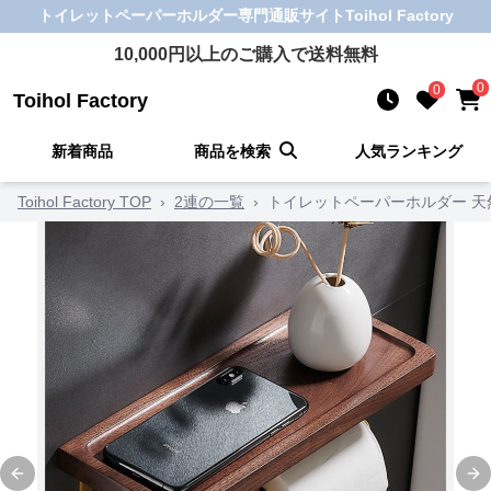
トイレットペーパーホルダー
専門通販サイト
Toihol Factory
10,000
円以上のご購入で送料無料
0
0
Toihol Factory
新着商品
商品を検索
人気ランキング
Toihol Factory TOP
›
2連の一覧
›
トイレットペーパーホルダー 天
Previous slide
Ne