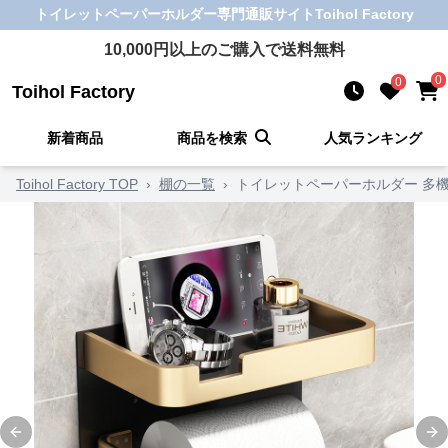
トイレットペーパーホルダー
専門通販サイト
Toihol Factory
10,000
円以上のご購入で送料無料
0
0
Toihol Factory
新着商品
商品を検索
人気ランキング
Toihol Factory TOP
›
棚の一覧
›
トイレットペーパーホルダー 多
Previous slide
Ne