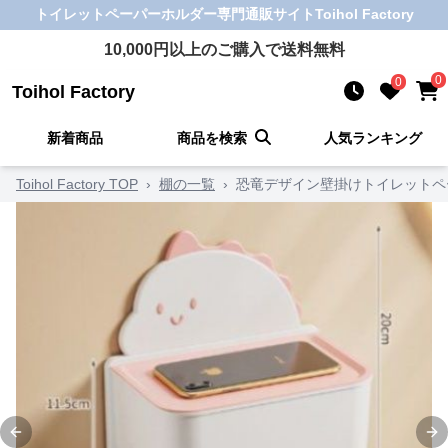
トイレットペーパーホルダー
専門通販サイト
Toihol Factory
10,000
円以上のご購入で送料無料
0
0
Toihol Factory
新着商品
商品を検索
人気ランキング
Toihol Factory TOP
›
棚の一覧
›
恐竜デザイン壁掛けトイレットペ
Previous slide
Ne