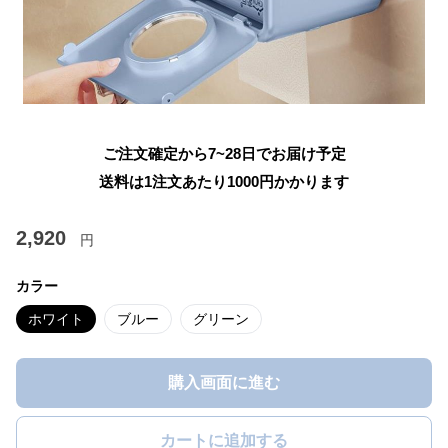
ご注文確定から7~28日でお届け予定
送料は1注文あたり
1000
円かかります
2,920
円
カラー
ホワイト
ブルー
グリーン
購入画面に進む
カートに追加する