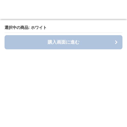
選択中の商品: ホワイト
選択中の商品: ホワイト
購入画面に進む
購入画面に進む
Toihol Factory
について