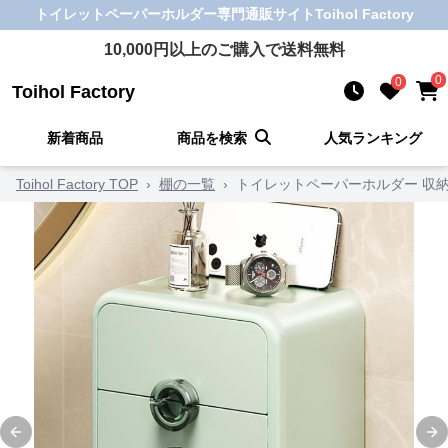
トイレットペーパーホルダー
専門通販サイト
Toihol Factory
10,000
円以上のご購入で送料無料
0
0
Toihol Factory
新着商品
商品を検索
人気ランキング
Toihol Factory TOP
›
棚の一覧
›
トイレットペーパーホルダー 収
Previous slide
Ne