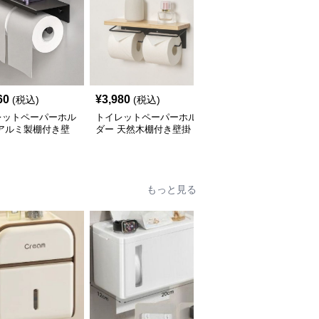
60
¥
3,980
¥
3,140
(税込)
(税込)
(税込)
レットペーパーホル
トイレットペーパーホル
トイレットペーパーホル
 アルミ製棚付き壁
ダー 天然木棚付き壁掛
ダー 高級感ある壁掛け
式２連
け2連
式ステンレス製2連
もっと見る