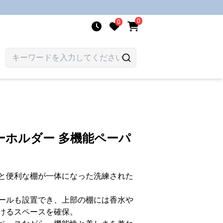
0
0
ーホルダー 多機能ペーパ
と便利な棚が一体になった洗練された
ールも設置でき、上部の棚には香水や
けるスペースを確保。