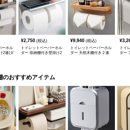
¥
2,750
¥
9,940
¥
3,2
(税込)
(税込)
パーホル
トイレットペーパーホル
トイレットペーパーホル
トイ
け2連(ダ
ダー 収納棚付き壁掛け2
ダー 天然木棚付き２連
ダー
ペーパ
連タイプ
式
掛け
棚
のおすすめアイテム