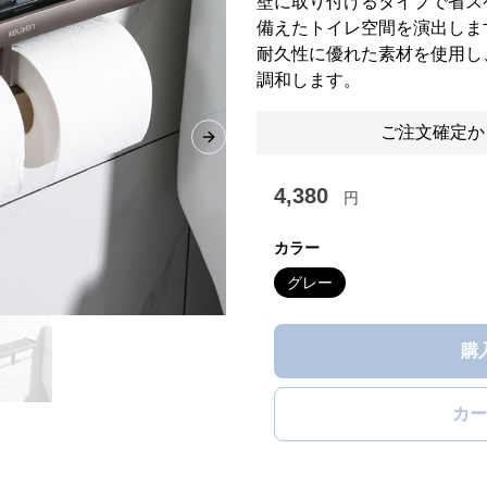
壁に取り付けるタイプで省ス
備えたトイレ空間を演出しま
耐久性に優れた素材を使用し
調和します。
ご注文確定か
Next slide
4,380
円
カラー
グレー
購
カー