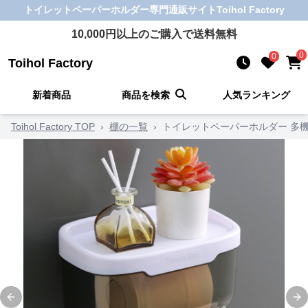
トイレットペーパーホルダー
専門通販サイト
Toihol Factory
10,000
円以上のご購入で送料無料
0
0
Toihol Factory
新着商品
商品を検索
人気ランキング
Toihol Factory TOP
›
棚の一覧
›
トイレットペーパーホルダー 多
Previous slide
Ne