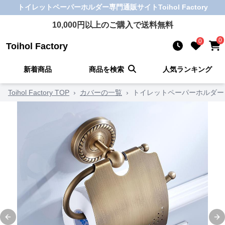
トイレットペーパーホルダー
専門通販サイト
Toihol Factory
10,000
円以上のご購入で送料無料
0
0
Toihol Factory
新着商品
商品を検索
人気ランキング
Toihol Factory TOP
›
カバーの一覧
›
トイレットペーパーホルダー
Previous slide
Ne