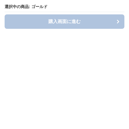
選択中の商品: ゴールド
選択中の商品: ゴールド
購入画面に進む
購入画面に進む
Toihol Factory
について
会社概要
利用規約