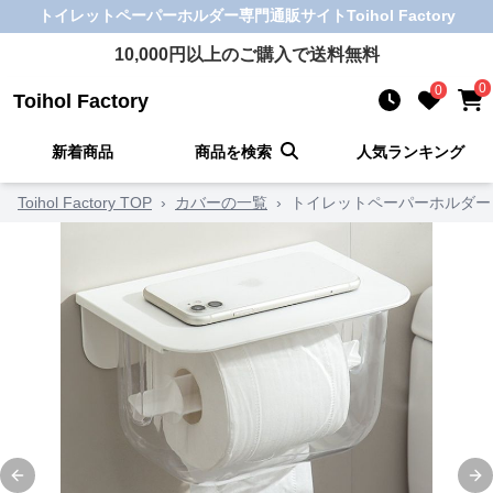
トイレットペーパーホルダー
専門通販サイト
Toihol Factory
10,000
円以上のご購入で送料無料
0
0
Toihol Factory
新着商品
商品を検索
人気ランキング
Toihol Factory TOP
›
カバーの一覧
›
トイレットペーパーホルダー
Previous slide
Ne