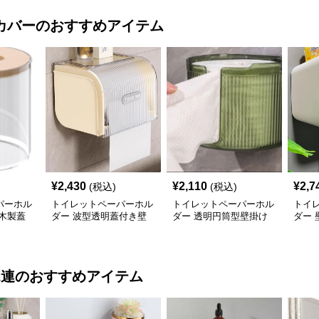
カバー
のおすすめアイテム
¥
2,430
¥
2,110
¥
2,7
(税込)
(税込)
パーホル
トイレットペーパーホル
トイレットペーパーホル
トイ
木製蓋
ダー 波型透明蓋付き壁
ダー 透明円筒型壁掛け
ダー
掛けカバー
カバー
きカ
2連
のおすすめアイテム