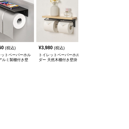
60
¥
3,980
¥
3,140
(税込)
(税込)
(税込)
レットペーパーホル
トイレットペーパーホル
トイレットペーパーホル
 アルミ製棚付き壁
ダー 天然木棚付き壁掛
ダー 高級感ある壁掛け
式２連
け2連
式ステンレス製2連