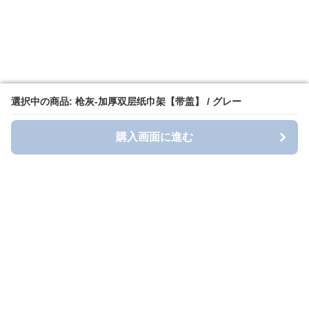
選択中の商品: 枪灰-加厚双层纸巾架【带盖】 / グレー
選択中の商品: 枪灰-加厚双层纸巾架【带盖】 / グレー
購入画面に進む
購入画面に進む