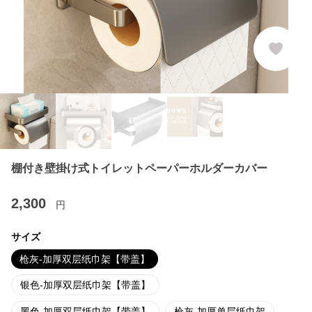
棚付き壁掛け式トイレットペーパーホルダーカバー
2,300
円
サイズ
枪灰-加厚双层纸巾架【带盖】
银色-加厚双层纸巾架【带盖】
黑色-加厚双层纸巾架【带盖】
枪灰-加厚单层纸巾架