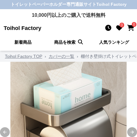
トイレットペーパーホルダー
専門通販サイト
Toihol Factory
10,000
円以上のご購入で送料無料
0
0
Toihol Factory
新着商品
商品を検索
人気ランキング
Toihol Factory TOP
›
カバーの一覧
›
棚付き壁掛け式トイレットペ
Previous slide
Ne