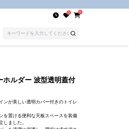
0
0
ーホルダー 波型透明蓋付
インが美しい透明カバー付きのトイレ
ンを置ける便利な天板スペースを装備
立しました。