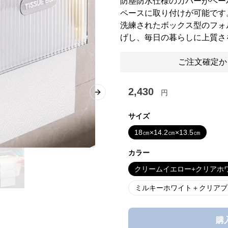
防塵防水仕様のカバーがペー
ペースに取り付けが可能です
洗練されたボックス型のフォ
げし、毎日の暮らしに上質さ
ご注文確定か
2,430
円
Next slide
サイズ
18㎝×14.2㎝×13.5㎝
カラー
クリームイエロー+クリアホ
ミルキーホワイト＋クリアブ
購