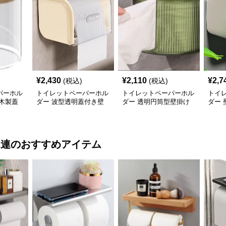
¥
2,430
¥
2,110
¥
2,7
(税込)
(税込)
パーホル
トイレットペーパーホル
トイレットペーパーホル
トイ
木製蓋
ダー 波型透明蓋付き壁
ダー 透明円筒型壁掛け
ダー
掛けカバー
カバー
きカ
2連
のおすすめアイテム