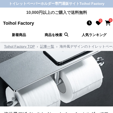
トイレットペーパーホルダー
専門通販サイト
Toihol Factory
10,000
円以上のご購入で送料無料
0
0
Toihol Factory
新着商品
商品を検索
人気ランキング
Toihol Factory TOP
›
記事一覧
›
海外風デザインのトイレットペー