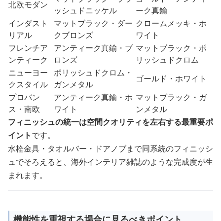
北欧モダン
ッシュドニッケル
ーク真鍮
インダスト
マットブラック・ダー
クロームメッキ・ホ
リアル
クブロンズ
ワイト
フレンチア
アンティーク真鍮・ブ
マットブラック・ポ
ンティーク
ロンズ
リッシュドクロム
ニューヨー
ポリッシュドクロム・
ゴールド・ホワイト
クスタイル
ガンメタル
プロバン
アンティーク真鍮・ホ
マットブラック・ガ
ス・南欧
ワイト
ンメタル
フィニッシュの統一は空間クオリティを左右する最重要ポ
イント
です。
水栓金具・タオルバー・ドアノブまで同系統のフィニッシ
ュでそろえると、海外インテリア雑誌のような完成度が生
まれます。
機能性を重視する場合に見るべきポイント