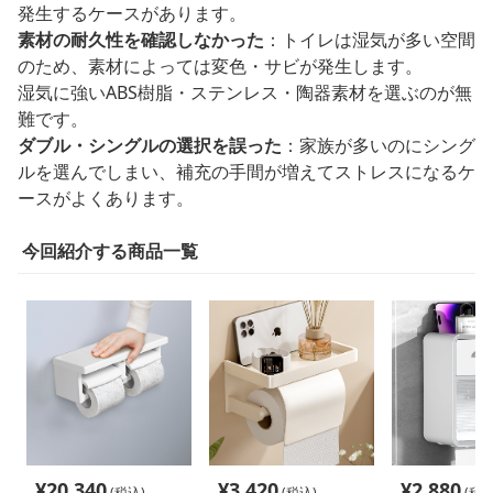
発生するケースがあります。
素材の耐久性を確認しなかった
：トイレは湿気が多い空間
のため、素材によっては変色・サビが発生します。
湿気に強いABS樹脂・ステンレス・陶器素材を選ぶのが無
難です。
ダブル・シングルの選択を誤った
：家族が多いのにシング
ルを選んでしまい、補充の手間が増えてストレスになるケ
ースがよくあります。
今回紹介する商品一覧
¥
20,340
¥
3,420
¥
2,880
(税込)
(税込)
(税込